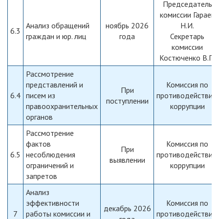
Председатель
комиссии Гараев
Анализ обращений
ноябрь 2026
Н.И.
6.3
граждан и юр. лиц
года
Секретарь
комиссии
Костюченко В.П.
Рассмотрение
представлений и
Комиссия по
При
6.4
писем из
противодействию
поступлении
правоохранительных
коррупции
органов
Рассмотрение
фактов
Комиссия по
При
6.5
несоблюдения
противодействию
выявлении
ограничений и
коррупции
запретов
Анализ
эффективности
Комиссия по
декабрь 2026
7
работы комиссии и
противодействию
года