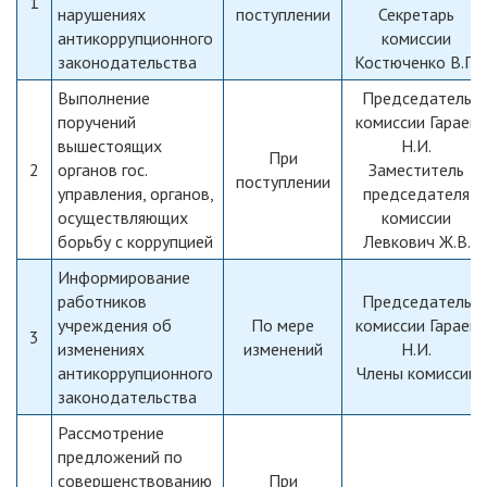
1
нарушениях
поступлении
Секретарь
антикоррупционного
комиссии
законодательства
Костюченко В.П.
Выполнение
Председатель
поручений
комиссии Гараев
вышестоящих
Н.И.
При
2
органов гос.
Заместитель
поступлении
управления, органов,
председателя
осуществляющих
комиссии
борьбу с коррупцией
Левкович Ж.В.
Информирование
работников
Председатель
учреждения об
По мере
комиссии Гараев
3
изменениях
изменений
Н.И.
антикоррупционного
Члены комиссии
законодательства
Рассмотрение
предложений по
совершенствованию
При