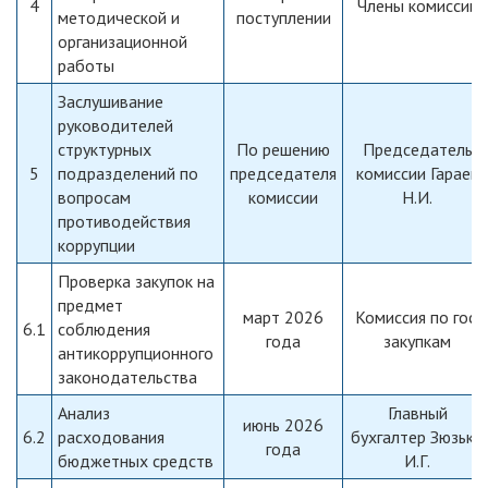
4
Члены комиссии
методической и
поступлении
организационной
работы
Заслушивание
руководителей
структурных
По решению
Председатель
5
подразделений по
председателя
комиссии Гараев
вопросам
комиссии
Н.И.
противодействия
коррупции
Проверка закупок на
предмет
март 2026
Комиссия по гос.
6.1
соблюдения
года
закупкам
антикоррупционного
законодательства
Анализ
Главный
июнь 2026
6.2
расходования
бухгалтер Зюзько
года
бюджетных средств
И.Г.