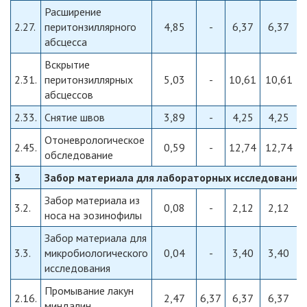
Расширение
2.27.
перитонзиллярного
4,85
-
6,37
6,37
абсцесса
Вскрытие
2.31.
перитонзиллярных
5,03
-
10,61
10,61
абсцессов
2.33.
Снятие швов
3,89
-
4,25
4,25
Отоневрологическое
2.45.
0,59
-
12,74
12,74
обследование
3
Забор материала для лабораторных исследований
Забор материала из
3.2.
0,08
-
2,12
2,12
носа на эозинофилы
Забор материала для
3.3.
микробиологического
0,04
-
3,40
3,40
исследования
Промывание лакун
2.16.
2,47
6,37
6,37
6,37
миндалин