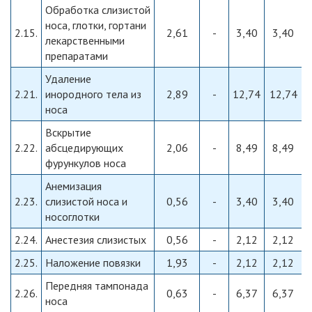
Обработка слизистой
носа, глотки, гортани
2.15.
2,61
-
3,40
3,40
лекарственными
препаратами
Удаление
2.21.
инородного тела из
2,89
-
12,74
12,74
носа
Вскрытие
2.22.
абсцедирующих
2,06
-
8,49
8,49
фурункулов носа
Анемизация
2.23.
слизистой носа и
0,56
-
3,40
3,40
носоглотки
2.24.
Анестезия слизистых
0,56
-
2,12
2,12
2.25.
Наложение повязки
1,93
-
2,12
2,12
Передняя тампонада
2.26.
0,63
-
6,37
6,37
носа