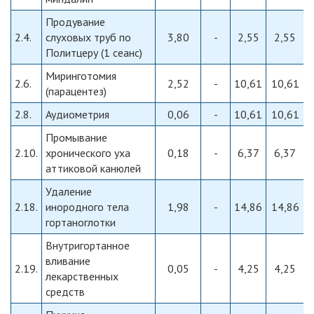
Продувание
2.4.
слуховых труб по
3,80
-
2,55
2,55
Политцеру (1 сеанс)
Миринготомия
2.6.
2,52
-
10,61
10,61
(парацентез)
2.8.
Аудиометрия
0,06
-
10,61
10,61
Промывание
2.10.
хронического уха
0,18
-
6,37
6,37
аттиковой канюлей
Удаление
2.18.
инородного тела
1,98
-
14,86
14,86
гортаноглотки
Внутригортанное
вливание
2.19.
0,05
-
4,25
4,25
лекарственных
средств