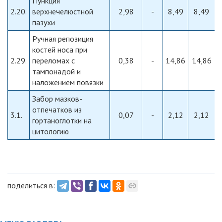
Пункция
2.20.
верхнечелюстной
2,98
-
8,49
8,49
пазухи
Ручная репозиция
костей носа при
2.29.
переломах с
0,38
-
14,86
14,86
тампонадой и
наложением повязки
Забор мазков-
отпечатков из
3.1.
0,07
-
2,12
2,12
гортаноглотки на
цитологию
поделиться в: