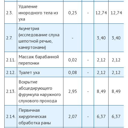
Удаление
2.3.
инородного тела из
0,25
-
12,74
12,74
уха
Акуметрия
(исследование слуха
2.7.
-
3,40
3,40
шепотной речью,
камертонами)
Массаж барабанной
2.11.
0,02
-
2,12
2,12
перепонки
2.12.
Туалет уха
0,08
-
2,12
2,12
Вскрытие
абсцедирующего
2.13.
2,95
-
8,49
8,49
фурункула наружного
слухового прохода
Первичная
2.14.
хирургическая
2,07
-
6,37
6,37
обработка раны