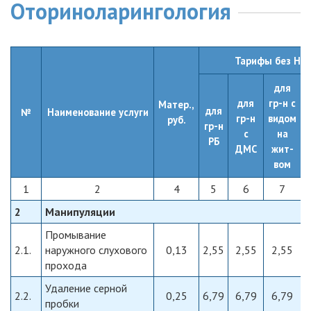
Оториноларингология
Тарифы без НДС
для
для
гр-н с
Матер.,
для
№
Наименование услуги
гр-н
видом
руб.
гр-н
с
на
РБ
ДМС
жит-
вом
1
2
4
5
6
7
2
Манипуляции
Промывание
2.1.
наружного слухового
0,13
2,55
2,55
2,55
прохода
Удаление серной
2.2.
0,25
6,79
6,79
6,79
пробки