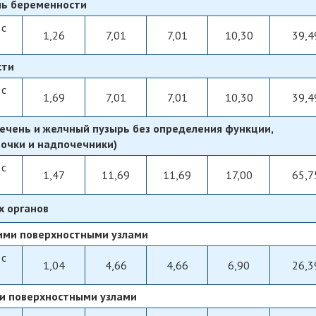
ель беременности
 с
1,26
7,01
7,01
10,30
39,4
сти
 с
1,69
7,01
7,01
10,30
39,4
печень и желчный пузырь без определения функции,
почки и надпочечники)
 с
1,47
11,69
11,69
17,00
65,7
х органов
ими поверхностными узлами
 с
1,04
4,66
4,66
6,90
26,3
и поверхностными узлами