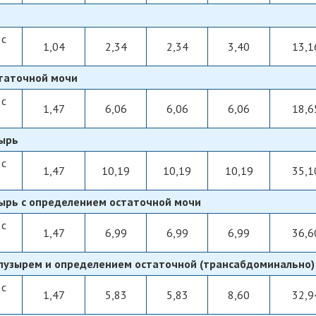
 с
1,04
2,34
2,34
3,40
13,1
таточной мочи
 с
1,47
6,06
6,06
6,06
18,6
зырь
 с
1,47
10,19
10,19
10,19
35,1
зырь с определением остаточной мочи
 с
1,47
6,99
6,99
6,99
36,6
пузырем и определением остаточной (трансабдоминально)
 с
1,47
5,83
5,83
8,60
32,9