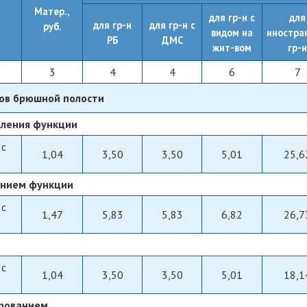
Матер.,
для гр-н с
для
для гр-н
для гр-н с
руб.
видом на
иностра
РБ
ДМС
жит-вом
гр-
3
4
4
6
7
нов брюшной полости
еления функции
 с
1,04
3,50
3,50
5,01
25,6
ением функции
 с
1,47
5,83
5,83
6,82
26,7
 с
1,04
3,50
3,50
5,01
18,1
ированием