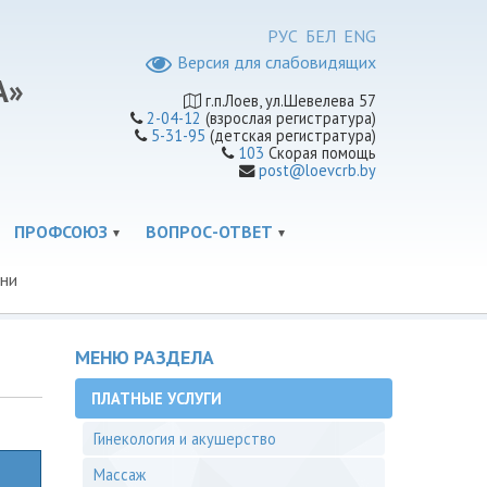
РУС
БЕЛ
ENG
Версия для слабовидящих
А»
г.п.Лоев, ул.Шевелева 57
2-04-12
(взрослая регистратура)
5-31-95
(детская регистратура)
103
Скорая помощь
post@loevcrb.by
ПРОФСОЮЗ
ВОПРОС-ОТВЕТ
ни
МЕНЮ РАЗДЕЛА
ПЛАТНЫЕ УСЛУГИ
Гинекология и акушерство
Массаж