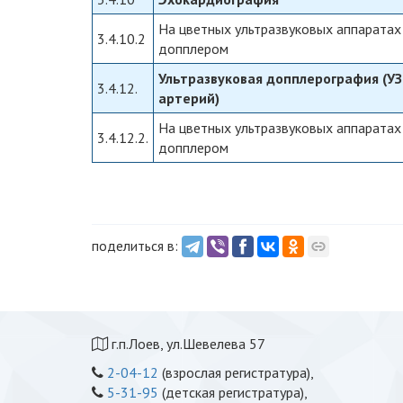
На цветных ультразвуковых аппаратах
3.4.10.2
допплером
Ультразвуковая допплерография (У
3.4.12.
артерий)
На цветных ультразвуковых аппаратах
3.4.12.2.
допплером
поделиться в:
г.п.Лоев, ул.Шевелева 57
2-04-12
(взрослая регистратура),
5-31-95
(детская регистратура),