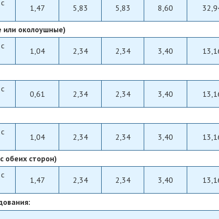
 с
1,47
5,83
5,83
8,60
32,9
 или околоушные)
 с
1,04
2,34
2,34
3,40
13,1
 с
0,61
2,34
2,34
3,40
13,1
 с
1,04
2,34
2,34
3,40
13,1
с обеих сторон)
 с
1,47
2,34
2,34
3,40
13,1
дования: